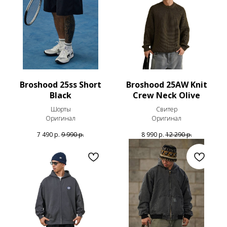
Broshood 25ss Short
Broshood 25AW Knit
Black
Crew Neck Olive
Шорты
Свитер
Оригинал
Оригинал
7 490
р.
9 990
р.
8 990
р.
12 290
р.