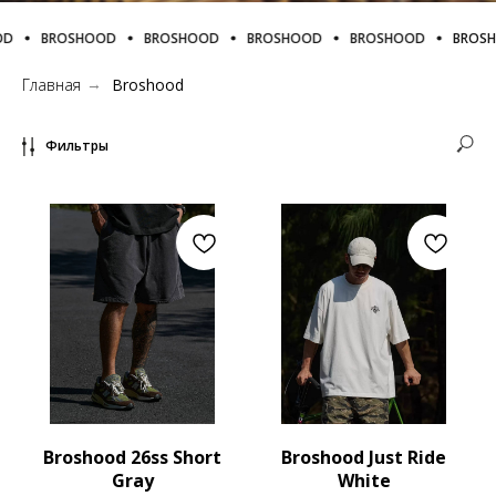
D
BROSHOOD
BROSHOOD
BROSHOOD
BROSHOOD
BROSH
Главная
Broshood
→
Фильтры
Broshood 26ss Short
Broshood Just Ride
Gray
White