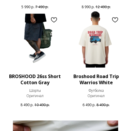
5 990
р.
7 490
р.
8 990
р.
12 490
р.
BROSHOOD 26ss Short
Broshood Road Trip
Cotton Gray
Warrios White
Шорты
Футболка
Оригинал
Оригинал
8 490
р.
10 490
р.
6 490
р.
8 490
р.