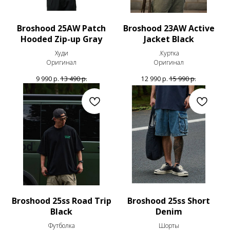
Broshood 25AW Patch
Broshood 23AW Active
Hooded Zip-up Gray
Jacket Black
Худи
.Куртка
Оригинал
Оригинал
9 990
р.
13 490
р.
12 990
р.
15 990
р.
Broshood 25ss Road Trip
Broshood 25ss Short
Black
Denim
Футболка
Шорты