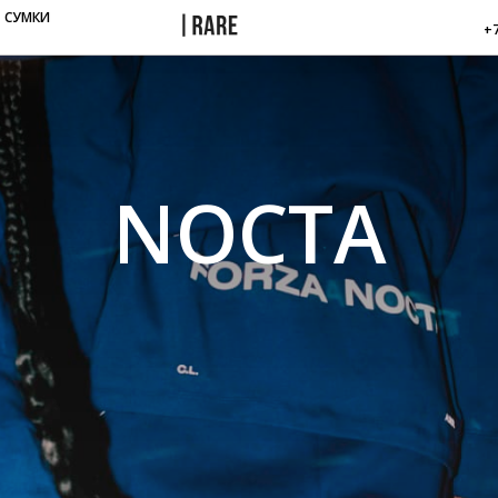
СУМКИ
+7
NOCTA