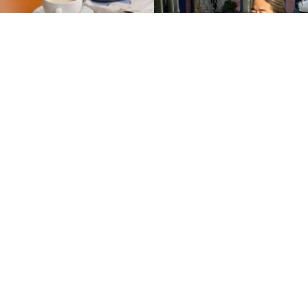
нать больше в @RARESTORERU
Узнать больше в @RARESTORERU
ГАЗИНЕ
ПОМОЩЬ КЛИЕНТАМ