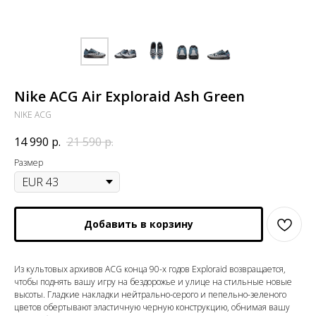
Nike ACG Air Exploraid Ash Green
NIKE ACG
14 990
р.
21 590
р.
Размер
Добавить в корзину
Из культовых архивов ACG конца 90-х годов Exploraid возвращается,
чтобы поднять вашу игру на бездорожье и улице на стильные новые
высоты. Гладкие накладки нейтрально-серого и пепельно-зеленого
цветов обертывают эластичную черную конструкцию, обнимая вашу