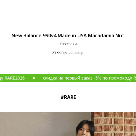
New Balance 990v4 Made in USA Macadamia Nut
Кроссовки
Оригинал
23 990
р.
27 990
р.
026
скидка на первый заказ -5% по промокоду RARE2026
#RARE