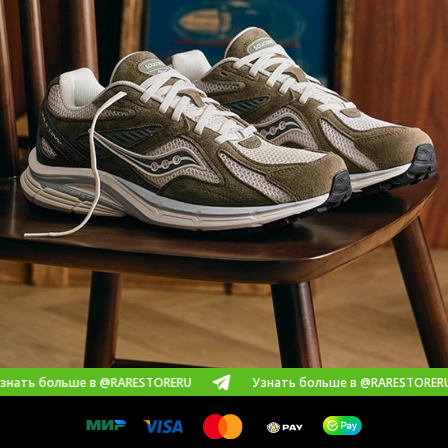
ьше в @RARESTORERU
Узнать больше в @RARESTORERU