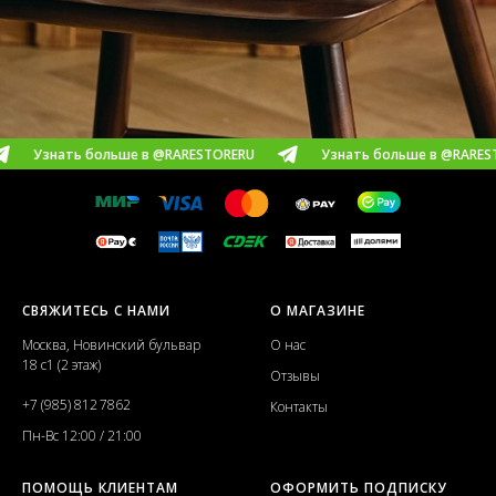
 больше в @RARESTORERU
Узнать больше в @RARESTORERU
СВЯЖИТЕСЬ С НАМИ
О МАГАЗИНЕ
Москва, Новинский бульвар
О нас
18 с1 (2 этаж)
Отзывы
+7 (985) 812 7862
Контакты
Пн-Вс 12:00 / 21:00
ПОМОЩЬ КЛИЕНТАМ
ОФОРМИТЬ ПОДПИСКУ