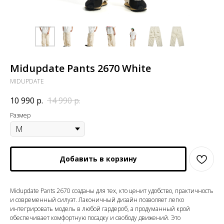
Midupdate Pants 2670 White
MIDUPDATE
10 990
р.
14 990
р.
Размер
Добавить в корзину
Midupdate Pants 2670 созданы для тех, кто ценит удобство, практичность
и современный силуэт. Лаконичный дизайн позволяет легко
интегрировать модель в любой гардероб, а продуманный крой
обеспечивает комфортную посадку и свободу движений. Это