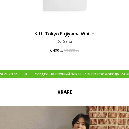
Kith Tokyo Fujiyama White
Футболка
6 490
р.
10 990
р.
скидка на первый заказ -5% по промокоду RARE2026
#RARE