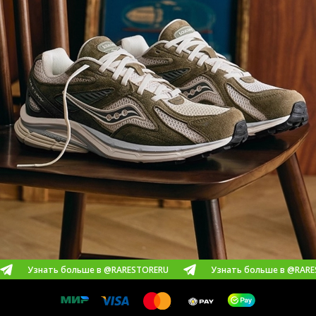
ать больше в @RARESTORERU
Узнать больше в @RARESTORERU