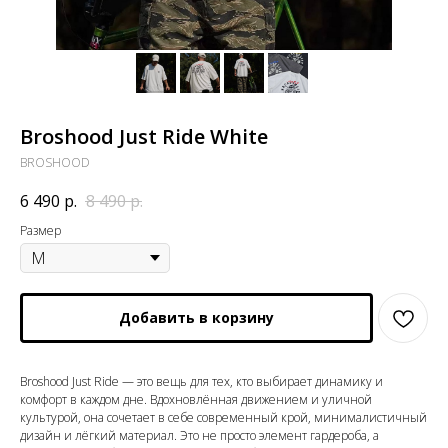
Broshood Just Ride White
BROSHOOD
6 490
р.
8 490
р.
Размер
Добавить в корзину
Broshood Just Ride — это вещь для тех, кто выбирает динамику и
комфорт в каждом дне. Вдохновлённая движением и уличной
культурой, она сочетает в себе современный крой, минималистичный
дизайн и лёгкий материал. Это не просто элемент гардероба, а