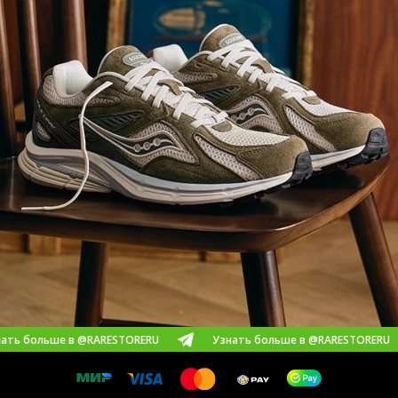
е в @RARESTORERU
Узнать больше в @RARESTORERU
Уз