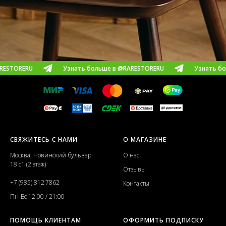
U
Узнать больше в @RARESTORERU
Узнать больше в @
СВЯЖИТЕСЬ С НАМИ
О МАГАЗИНЕ
Москва, Новинский бульвар
О нас
18 с1 (2 этаж)
Отзывы
+7 (985) 812 7862
Контакты
Пн-Вс 12:00 / 21:00
ПОМОЩЬ КЛИЕНТАМ
ОФОРМИТЬ ПОДПИСКУ