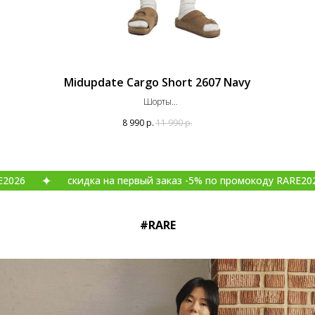
Midupdate Cargo Short 2607 Navy
Шорты
Оригинал
8 990
р.
11 990
р.
скидка на первый заказ -5% по промокоду RARE2026
#RARE