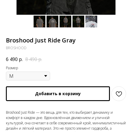
Broshood Just Ride Gray
BROSHOOD
6 490
р.
8 490
р.
Размер
Добавить в корзину
Broshood Just Ride — это вещь для тех, кто выбирает динамику и
комфорт в каждом дне. Вдохновлённая движением и уличной
культурой, она сочетает в себе современный крой, минималистичный
дизайн и лёгкий материал. Это не просто элемент гардероба, а