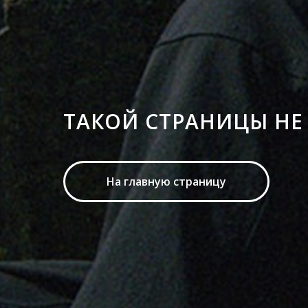
ТАКОЙ СТРАНИЦЫ НЕ
На главную страницу