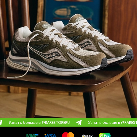
ь больше в @RARESTORERU
Узнать больше в @RARESTORERU