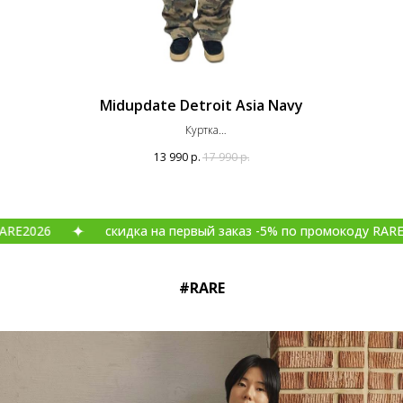
Midupdate Detroit Asia Navy
Куртка
Оригинал
13 990
р.
17 990
р.
скидка на первый заказ -5% по промокоду RARE2026
#RARE