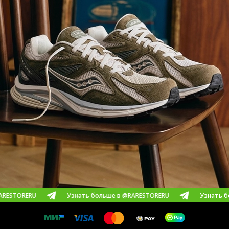
U
Узнать больше в @RARESTORERU
Узнать больше в @