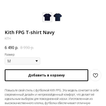
Kith FPG T-shirt Navy
KITH
6 490
р.
8 990
р.
Размер
Добавить в корзину
Повысьте свой стиль с футболкой Kith FPG. Эта модель сочетает в себе
современный дизайн и непревзойденный комфорт, что делает её
идеальным выбором для повседневной носки. Изготовленная из
высококачественного хлопка, футболка обеспечивает отличную