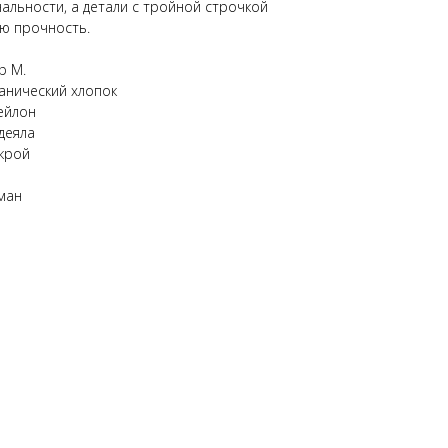
льности, а детали с тройной строчкой
ю прочность.
р M.
анический хлопок
ейлон
деяла
крой
ман