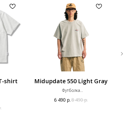
-shirt
Midupdate 550 Light Gray
Be
Футболка
Оригинал
6 490
р.
8 490
р.
.