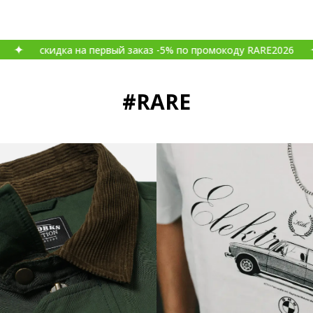
скидка на первый заказ -5% по промокоду RARE2026
ск
#RARE