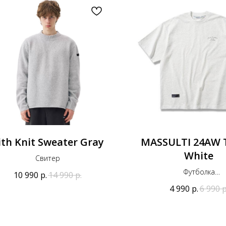
ith Knit Sweater Gray
MASSULTI 24AW T
White
Свитер
Футболка
10 990
р.
14 990
р.
Оригинал
4 990
р.
6 990
р