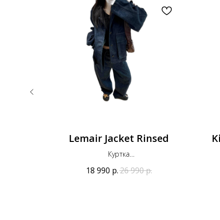
Stones
Lemair Jacket Rinsed
K
Куртка
Оригинал
18 990
р.
26 990
р.
.