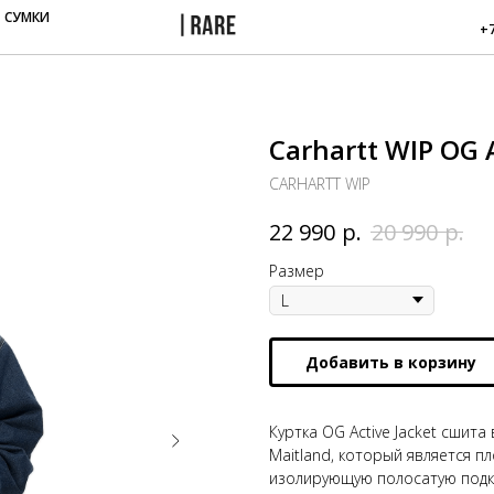
СУМКИ
+7
Carhartt WIP OG
CARHARTT WIP
р.
р.
22 990
20 990
Размер
Добавить в корзину
Куртка OG Active Jacket сши
Maitland, который является п
изолирующую полосатую подкл