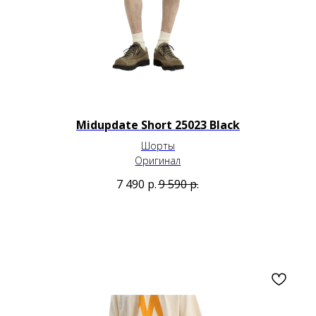
Midupdate Short 25023 Black
Шорты
Оригинал
7 490
р.
9 590
р.