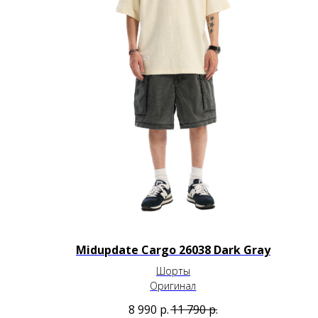
Midupdate Cargo 26038 Dark Gray
Шорты
Оригинал
8 990
р.
11 790
р.