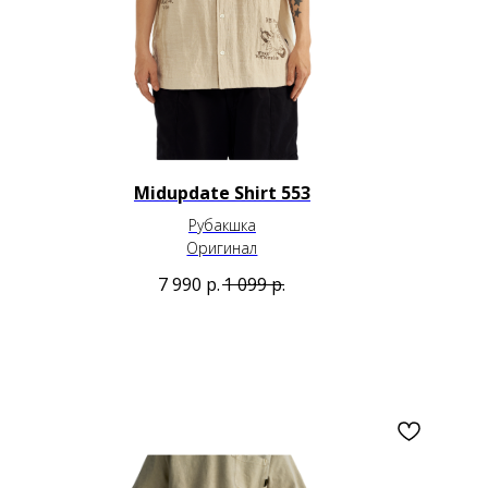
Midupdate Shirt 553
Рубакшка
Оригинал
7 990
р.
1 099
р.