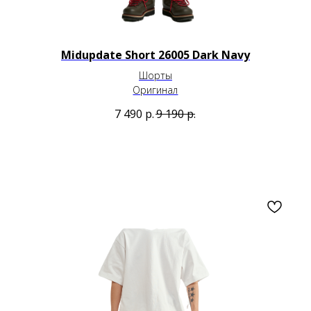
Midupdate Short 26005 Dark Navy
Шорты
Оригинал
7 490
р.
9 190
р.