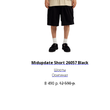
Midupdate Short 26057 Black
Шорты
Оригинал
8 490
р.
12 590
р.