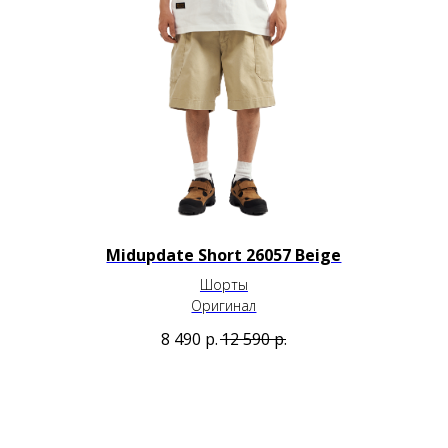
Midupdate Short 26057 Beige
Шорты
Оригинал
8 490
р.
12 590
р.