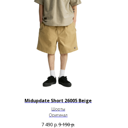
Midupdate Short 26005 Beige
Шорты
Оригинал
7 490
р.
9 190
р.