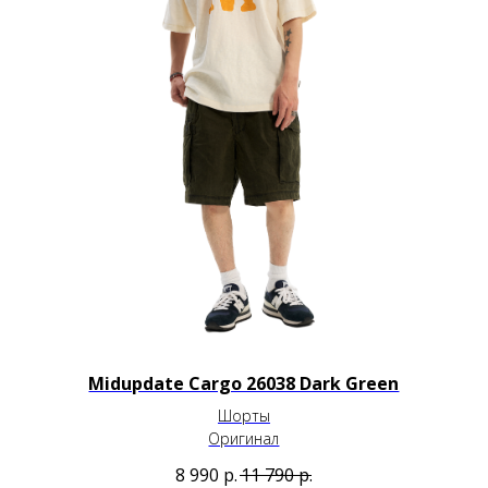
Midupdate Cargo 26038 Dark Green
Шорты
Оригинал
8 990
р.
11 790
р.