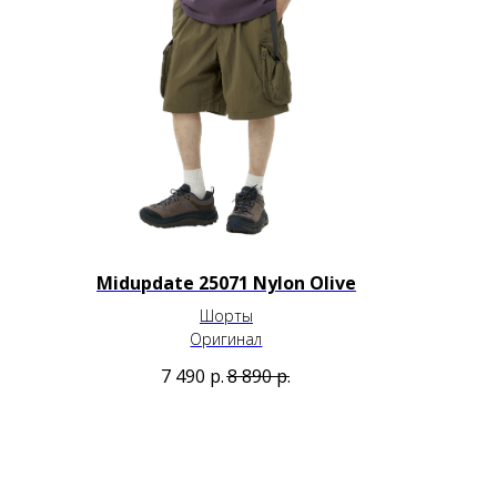
Midupdate 25071 Nylon Olive
Шорты
Оригинал
7 490
р.
8 890
р.