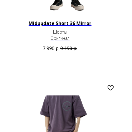
Midupdate Short 36 Mirror
Шорты
Оригинал
7 990
р.
9 190
р.