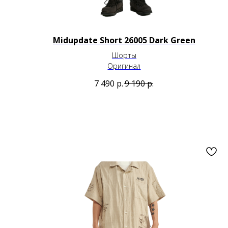
Midupdate Short 26005 Dark Green
Шорты
Оригинал
7 490
р.
9 190
р.