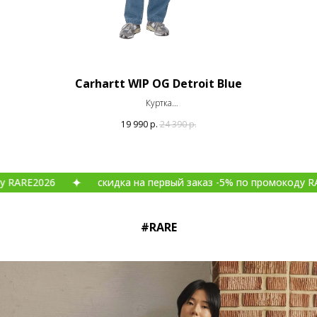
Carhartt WIP OG Detroit Blue
Куртка
Оригинал
19 990
р.
24 390
р.
26
скидка на первый заказ -5% по промокоду RARE2026
#RARE