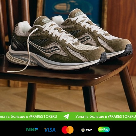
ьше в @RARESTORERU
Узнать больше в @RARESTORERU