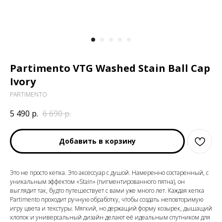
Partimento VTG Washed Stain Ball Cap
Ivory
PARTIMENTO
5 490
р.
6 690
р.
Добавить в корзину
Это не просто кепка. Это аксессуар с душой. Намеренно состаренный, с
уникальным эффектом «Stain» (пигментированного пятна), он
выглядит так, будто путешествует с вами уже много лет. Каждая кепка
Partimento проходит ручную обработку, чтобы создать неповторимую
игру цвета и текстуры. Мягкий, но держащий форму козырек, дышащий
хлопок и универсальный дизайн делают её идеальным спутником для