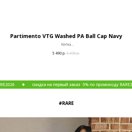
Partimento VTG Washed PA Ball Cap Navy
Кепка
Оригинал
5 490
р.
6 690
р.
скидка на первый заказ -5% по промокоду RARE2026
#RARE