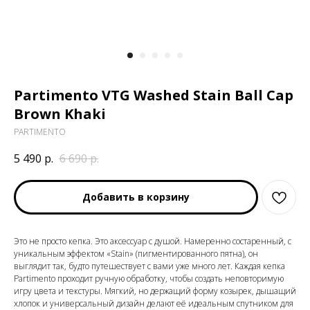
Partimento VTG Washed Stain Ball Cap
Brown Khaki
PARTIMENTO
5 490
р.
6 690
р.
Добавить в корзину
Это не просто кепка. Это аксессуар с душой. Намеренно состаренный, с
уникальным эффектом «Stain» (пигментированного пятна), он
выглядит так, будто путешествует с вами уже много лет. Каждая кепка
Partimento проходит ручную обработку, чтобы создать неповторимую
игру цвета и текстуры. Мягкий, но держащий форму козырек, дышащий
хлопок и универсальный дизайн делают её идеальным спутником для